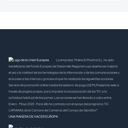
La empresa: Molino El Mastral S.L. ha sido
beneficiaria del Fondo Europeo de Desarrollo Regional cuyo objetivo es mejorar
el uso y la calidad de las tecnologías de la información y de las comunicaciones y
el acceso a las mismas y gracias al que ha realizado los siguientes acciones
Servicio de promoción online mediante sistema de pago (SEM),Presencia web a
través de página propia. para impulsar la incorporación de las TIC a la
actividad habitual de las pymes. Las acciones se han llevado a cabo entre
Enero - Mayo 2020 . Para ello ha contado con el apoyo del programa TIC
CAMARAS de la Cámara de Comercio del Campo de Gibraltar”
UNA MANERA DE HACER EUROPA