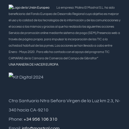
La empresa: Molino El Mastral S.L. ha sido
beneficiaria del Fondo Europeo de Desarrollo Regional cuyo objetivo es mejorar
el uso y la calidad de las tecnologías de la información y de las comunicaciones y
el acceso a las mismas y gracias al que ha realizado los siguientes acciones
Servicio de promoción online mediante sistema de pago (SEM),Presencia web a
través de página propia. para impulsar la incorporación de las TIC a la
actividad habitual de las pymes. Las acciones se han llevado a cabo entre
Enero - Mayo 2020 . Para ello ha contado con el apoyo del programa TIC
CAMARAS de la Cámara de Comercio del Campo de Gibraltar”
UNA MANERA DE HACER EUROPA
Ctra Santuario Ntra Señora Virgen de la Luz km 2.3, N-
340 hacia CA-9210
Phone:
+34 956 106 310
Email:
info@mastral.com