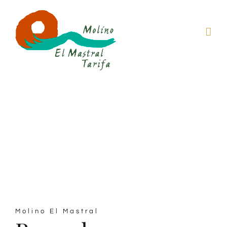
Saltar
al
contenido
Bungalow 2
dormitorios
Molino El Mastral