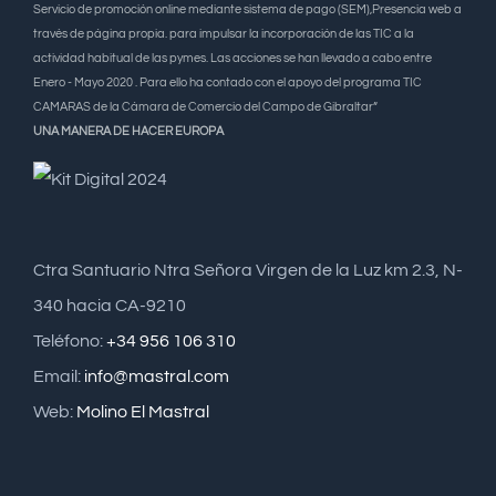
Servicio de promoción online mediante sistema de pago (SEM),Presencia web a
través de página propia. para impulsar la incorporación de las TIC a la
actividad habitual de las pymes. Las acciones se han llevado a cabo entre
Enero - Mayo 2020 . Para ello ha contado con el apoyo del programa TIC
CAMARAS de la Cámara de Comercio del Campo de Gibraltar”
UNA MANERA DE HACER EUROPA
Ctra Santuario Ntra Señora Virgen de la Luz km 2.3, N-
340 hacia CA-9210
Teléfono:
+34 956 106 310
Email:
info@mastral.com
Web:
Molino El Mastral