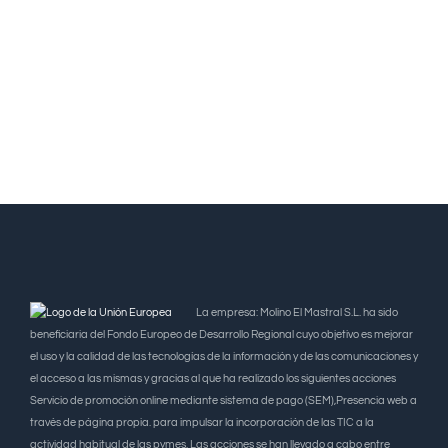
La empresa: Molino El Mastral S.L. ha sido
beneficiaria del Fondo Europeo de Desarrollo Regional cuyo objetivo es mejorar
el uso y la calidad de las tecnologías de la información y de las comunicaciones y
el acceso a las mismas y gracias al que ha realizado los siguientes acciones
Servicio de promoción online mediante sistema de pago (SEM),Presencia web a
través de página propia. para impulsar la incorporación de las TIC a la
actividad habitual de las pymes. Las acciones se han llevado a cabo entre