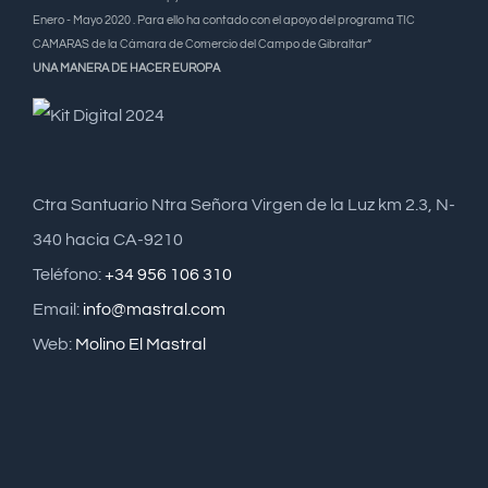
Enero - Mayo 2020 . Para ello ha contado con el apoyo del programa TIC
CAMARAS de la Cámara de Comercio del Campo de Gibraltar”
UNA MANERA DE HACER EUROPA
Ctra Santuario Ntra Señora Virgen de la Luz km 2.3, N-
340 hacia CA-9210
Teléfono:
+34 956 106 310
Email:
info@mastral.com
Web:
Molino El Mastral